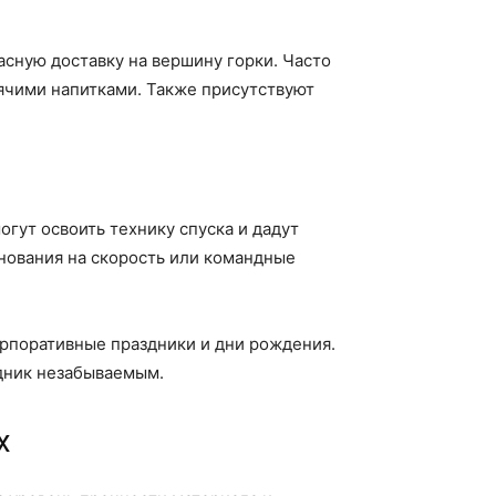
ную доставку на вершину горки. Часто
рячими напитками. Также присутствуют
гут освоить технику спуска и дадут
внования на скорость или командные
орпоративные праздники и дни рождения.
дник незабываемым.
х