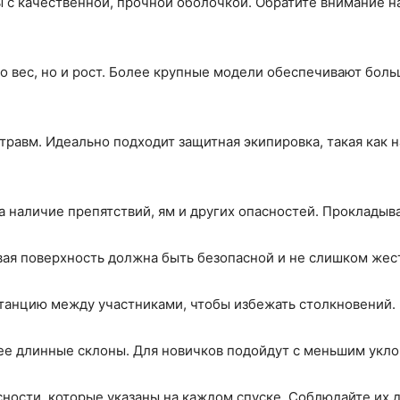
 с качественной, прочной оболочкой. Обратите внимание н
о вес, но и рост. Более крупные модели обеспечивают бол
травм. Идеально подходит защитная экипировка, такая как 
а наличие препятствий, ям и других опасностей. Прокладыв
ая поверхность должна быть безопасной и не слишком жест
станцию между участниками, чтобы избежать столкновений.
ее длинные склоны. Для новичков подойдут с меньшим укло
ности, которые указаны на каждом спуске. Соблюдайте их 