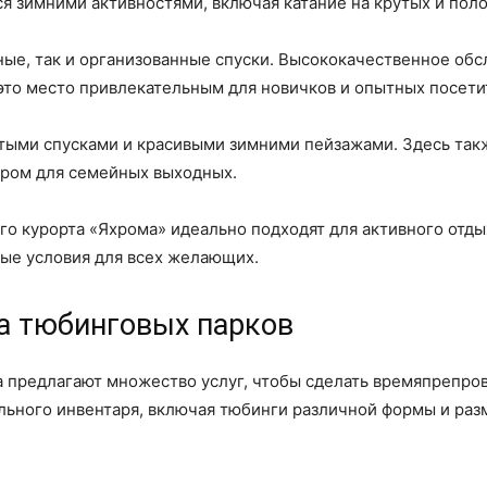
я зимними активностями, включая катание на крутых и поло
ные, так и организованные спуски. Высококачественное об
это место привлекательным для новичков и опытных посети
утыми спусками и красивыми зимними пейзажами. Здесь та
ором для семейных выходных.
о курорта «Яхрома» идеально подходят для активного отды
ые условия для всех желающих.
ра тюбинговых парков
 предлагают множество услуг, чтобы сделать времяпрепр
льного инвентаря, включая тюбинги различной формы и раз