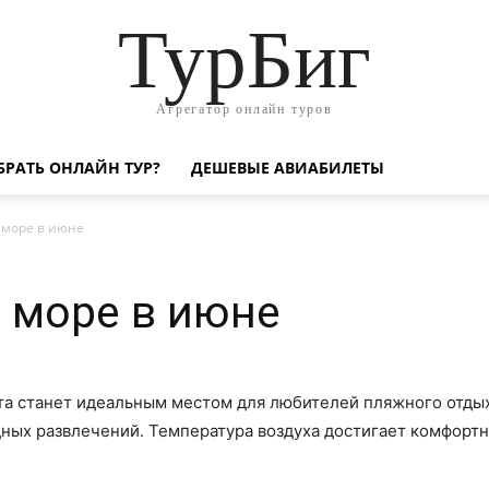
ТурБиг
Агрегатор онлайн туров
БРАТЬ ОНЛАЙН ТУР?
ДЕШЕВЫЕ АВИАБИЛЕТЫ
 море в июне
а море в июне
та станет идеальным местом для любителей пляжного отдых
ых развлечений. Температура воздуха достигает комфортны