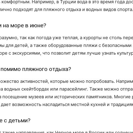
ь комфортным. Например, в Турции вода в это время года дос
тлично подходят для пляжного отдыха и водных видов спорта
 на море в июне?
азумно, так как погода уже теплая, а курорты не столь пер
 для детей, а также оборудованные пляжи с безопасными зо
ре с экскурсиями, что позволит детям лучше узнать культу
 помимо пляжного отдыха?
ножество активностей, которые можно попробовать. Наприм
 на водных скейтбордах или парасейлинг. Также можно отпра
з посещение музеев или исторических памятников. Многие р
 дает возможность насладиться местной кухней и традиция
е с детьми?
 такие направления, как Черное море в России или солнечн