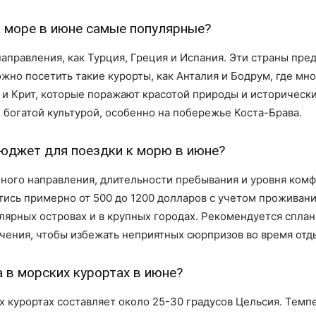
а море в июне самые популярные?
аправления, как Турция, Греция и Испания. Эти страны пре
жно посетить такие курорты, как Анталия и Бодрум, где мн
и Крит, которые поражают красотой природы и исторически
 богатой культурой, особенно на побережье Коста-Брава.
юджет для поездки к морю в июне?
ного направления, длительности пребывания и уровня комф
ись примерно от 500 до 1200 долларов с учетом проживания
лярных островах и в крупных городах. Рекомендуется спла
ечения, чтобы избежать неприятных сюрпризов во время отд
 в морских курортах в июне?
х курортах составляет около 25-30 градусов Цельсия. Темп